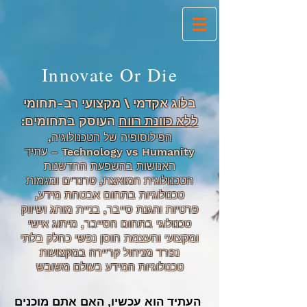
Innovate Or Die
בלוג אקדמי \ מקצועי רב-תחומי
ללא כוונת רווח
העוסק בתחומים:
הפילוסופיה של הטכנולוגיה,
Technology vs Humanity – עתיד
האנושות בהשפעת החדשנות
הטכנולוגית המואצת, טרנדים ומגמות
טכנולוגיות בתחום אבטחת מידע,
פרטיות והגנת סייבר, בניית מותג ושיווק
טכנולוגי בתחום הסייבר, מיתוג אישי
ו
מקצועי והעצמת
חוסן נפשי כחלק בלתי
נפרד מניהול קריירה במקצועות
טכנולוגיות המידע בעולם משובש
העתיד הוא עכשיו, האם אתם מוכנים