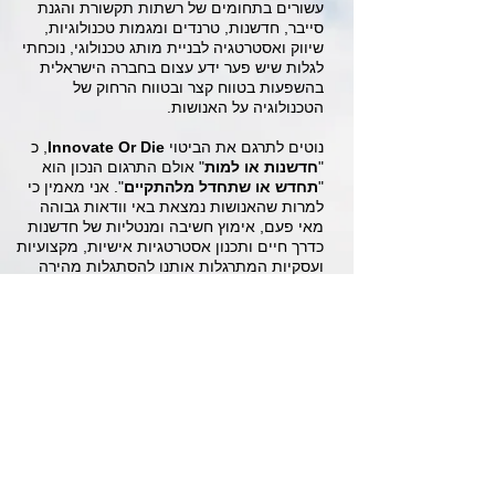
עשורים בתחומים של רשתות תקשורת והגנת
סייבר, חדשנות, טרנדים ומגמות טכנולוגיות,
שיווק ואסטרטגיה לבניית מותג טכנולוגי, נוכחתי
לגלות שיש פער ידע עצום בחברה הישראלית
בהשפעות בטווח קצר ובטווח הרחוק של
הטכנולוגיה על האנושות.
​נוטים לתרגם את הביטוי
Innovate Or Die
, כ
"
חדשנות או למות
" אולם התרגום הנכון הוא
"
תחדש או שתחדל מלהתקיים
".
אני מאמין כי
למרות שהאנושות נמצאת באי וודאות גבוהה
מאי פעם, אימוץ חשיבה ומנטליות של חדשנות
כדרך חיים ותכנון אסטרטגיות אישיות, מקצועיות
ועסקיות המתרגלות אותנו להסתגלות מהירה
לשינויים והתאמת היכולות והכישורים האישיים
שלנו לתרחישי העתיד, יתרמו לכולנו כחברה
לצלוח ביחד בצורה בטוחה יותר את השינויים
המואצים שיבואו עלינו בעשור הקרוב ובאלה
שיבואו אח
ריו.
שלכם ועבורכם בכל עת ובכל שאלה, הילל
קוברובסקי
מוזמנים.ות להצטרף אלי באתר ו
בערוצי המד
יה
השונים למסע המרתק לעבר העתיד של כולנו.