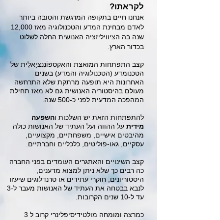
לקראתו?
אנחנו חיים בתקופה המרגשת והטובה ביותר
לאדם מבחינת המדע והטכנולוגיה מאז 12,000
שנה בה הציוויליזציה האנושית החלה לשלוט
בכדור הארץ.
קצב התפתחות המואצת והאֶקְסְפּוֹנֶנְצְיָאלִית של
הטכנומדע (הטכנולוגיה והמדע) בשנים
האחרונות היא תופעה מרתקת שלא התרחשה
מעולם בהיסטוריה האנושית גם לא מאז תחילת
המהפכה המדעית לפני כ-500 שנה.
​להתפתחות הזאת יש השלכות ו
השפעה
מידית
על ההווה ועל העתיד של האנושות כולה
מהיבטים אישיים, משפחתיים, מקצועיים,
עסקיים, גאו-פוליטים, כלכליים וחברתיים.
קצב השינויים והאתגרים העומדים בפני החברה
כה רבים כך שלא ניתן למצוא מדענים,
היסטוריונים, חוקרי עתידים או טרנדלוגים שיעזו
לנבא בבטחה את העתיד של האנושות מעבר ל-3
עד ל-10 שנים הקרובות.
כמרצה ומומחה מולטידיסיפלינרי קרוב ל 3