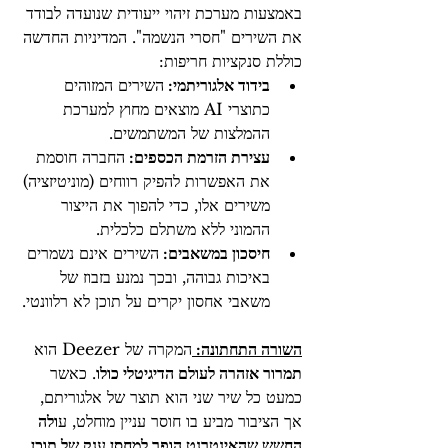
באמצעות מערכת זיהוי ייעודית שנועדה לבודד 
את השירים "חסרי הנשמה". המדיניות החדשה 
כוללת סנקציות חריפות:
בידוד אלגוריתמי: 
השירים המזוהים 
כתוצרי AI מוצאים מחוץ למערכת 
ההמלצות של המשתמשים.
עצירת הזרמת הכספים: 
החברה חוסמת 
את האפשרות להפיק רווחים (מוניטיזציה) 
משירים אלו, כדי להפוך את הייצור 
ההמוני ללא משתלם כלכלית.
חיסכון במשאבים: 
השירים אינם נשמרים 
באיכות גבוהה, ובכך נמנע בזבוז של 
משאבי אחסון יקרים על תוכן לא רלוונטי.
השורה התחתונה: 
המקרה של Deezer הוא 
תמרור אזהרה לעולם הדיגיטלי כולו
. כאשר 
כמעט כל שיר שני הוא תוצר של אלגוריתם, 
אך הציבור מביע בו חוסר עניין מוחלט, ע
ולה 
החשש שהאינטרנט הופך למחסן ענק של תוכן 