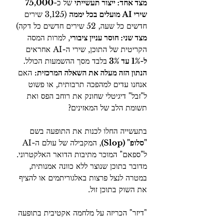
מצד אחד: ייצור תעשייתי
 של כ-
75,000 
שירי AI מועלים בכל יממה
 (3,125 שירים 
חדשים כל שעה, 52 שירים חדשים כל דקה) 
מצד שני: חוסר עניין ציבורי
, למרות המסה 
הקריטית של התוכן, שירי ה-AI אחראים 
ל-1% עד 3% 
בלבד מסך ההשמעות הכולל.
הנתון הזה מעלה את השאלה המרכזית:
 האם 
אנחנו עדים למהפכה תרבותית, או פשוט 
ל"זבל" דיגיטלי שחונק את רוחב הפס ואת 
תשומת הלב של המאזינים?
בתעשייה החלו לכנות את התופעה בשם 
"סלופ" (Slop)
, המקבילה של עולם ה-AI 
ל"ספאם" המוכר מתיבות הדואר האלקטרוני. 
מדובר בתוכן שנוצר ללא כוונה אמנותית, 
במטרה לנצל פרצות באלגוריתמים או להציף 
את השוק בתוכן זול.
"דיזר" הכריזה על מלחמה אקטיבית בתופעה 