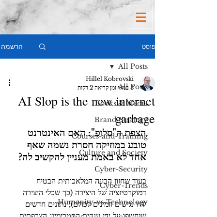
הרשמה
פוסט
All Posts
Hillel Kobrovski
All Posts
3 במאי
זמן קריאה 2 דקות
AI Slop is the new internet
Books & Media
garbage
Brand-Strategy
הצפת ה"סלופ": האם האינטרנט 
Courses-and-Training
טובע במוזיקה חסרת נשמה שאף 
Culture and Society
אחד לא באמת מעניין להקשיב לה?
Cyber-Security
בעוד שחזון הבינה המלאכותית הבטיח 
Cyber-Trends
דמוקרטיזציה של היצירה (כך שכלי היצירה 
Humanity-vs-Technology
יהיו נגישים וזמינים לכולם), נתונים חדשים 
שנחשפו על ידי ענקית הסטרימינג הצרפתית 