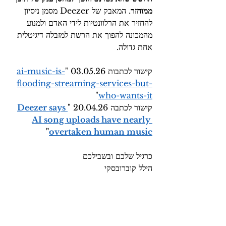
ממוחזר
. המאבק של Deezer מסמן ניסיון 
להחזיר את הרלוונטיות לידי האדם ולמנוע 
מהמכונה להפוך את הרשת למזבלה דיגיטלית 
אחת גדולה.
קישור לכתבות 03.05.26 "
ai-music-is-
flooding-streaming-services-but-
"
who-wants-it
קישור לכתבה 20.04.26 "
Deezer says 
AI song uploads have nearly 
" 
overtaken human music
כרגיל שלכם ובשבילכם
הילל קוברובסקי 