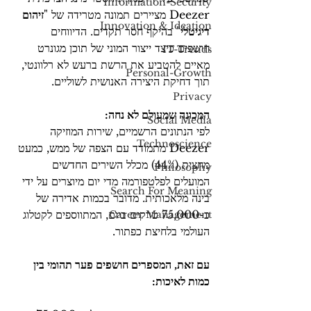
Information-Security
Deezer מציירים תמונה מטרידה של "
זיהום 
Innovation & Ideation
דיגיטלי
" בהיקף חסר תקדים. הדיווחים 
חושפים כיצד ייצור המוני של תוכן מגונרט 
IT-Trends
מאיים להטביע את הרשת ברעש לא רלוונטי, 
Personal-Growth
תוך דחיקת היצירה האנושית לשוליים.
Privacy
המכונה שמעולם לא נחה: 
Social Media
לפי הנתונים הרשמיים, שירות המוזיקה 
Technoscience
Deezer מתמודד עם הצפה של ממש, כמעט 
מחצית (44%) מכלל השירים החדשים 
Philosophy
המועלים לפלטפורמה מדי יום מיוצרים על ידי 
Search For Meaning
בינה מלאכותית. מדובר בכמות אדירה של 
כ-75,000 טרקים ביום, המתווספים לקטלוג 
Career Management
העולמי בלחיצת כפתור. 
עם זאת, המספרים חושפים פער תהומי בין 
כמות לאיכות: