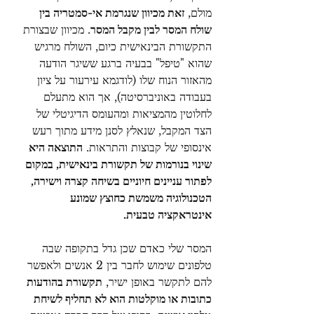
מולם, 
זאת מכיוון שנגרמת אי-סמטריה בין 
שולח המסר לבין מקבל המסר
. מכיוון שבצורת 
התקשורת הבינאישית כיום, השולח מרגיש 
שהוא "טיפל" בבעיה ברגע ששיגר הודעה 
מהאזור הנוח שלו (לודגמא עירעור על ציון 
בעבודה באוניברסיטה), אך הוא מתעלם 
לחלוטין מהמציאות ומהעומס הדיגיטלי של 
הצד המקבל, שנאלץ לסנן מידע מתוך רעש 
אינסופי של קבוצות והתראות. 
התוצאה היא 
שינוי בנורמות של תקשורת בינאישית, במקום 
לפתור עניינים חיוניים בשיחה קצרה וישירה, 
הטכנולוגיה משמשת כחוצץ שמונע 
אינטראקציה טבעית.
המסר שלי כאדם שכן גדל בתקופה שבה 
טלפונים שימוש לחבר בין 2 אנשים ולאפשר 
להם לתקשר באופן ישיר, 
תקשורת בהודעות 
כתובות או מוקלטות הוא לא תחליף לשיחת 