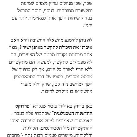
שכר, שכן מנהלים עדיין מצפים לזמינות 
ותקשורת מסורתית. בנוסף, חוסר התרגול 
בניהול שיחות הופך אותן למאיימות יותר עם 
הזמן.
לא ניתן להימנע מהשאלה החשובה והיא האם 
איבדנו את היכולת לתקשר באופן ישיר ?,
 מצד 
אחד מבחינת נקודת מבטם של הצעירים, הם 
לא מפסיקים לתקשר, למעשה, הם מתקשרים 
ללא הרף לאורך כל היום, אך רק בתיווך של 
טקסט ומסכים, בסופו של דבר הסמארטפון 
הפך למחשב נייד קטן, שרק חלק מזערי 
מהשימוש בו מוקדש לדיבור.
כאן בדיוק בא לידי ביטוי שנקרא "
פרדוקס 
החדשנות הטכנולוגית
" שכתבתי עליו בעבר : 
האמצעים שאמורים לייעל את העבודה ואופן 
ההתקשרות מול הסטודנטים, הקולגות 
והלקוחות, מייצרים פעמים רבות נתק \ מחסום 