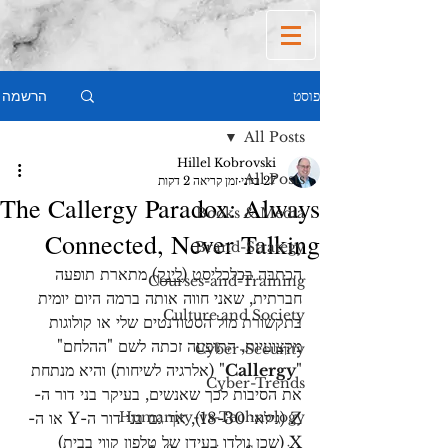
הרשמה
פוסט
All Posts
Hillel Kobrovski
All Posts
27 ביוני
זמן קריאה 2 דקות
The Callergy Paradox: Always
Books & Media
Connected, Never Talking
Brand-Strategy
הכתבה בכלכליסט (
לינק
) מתארת תופעה 
Courses-and-Training
חברתית, שאני חווה אותה ברמה היום יומית 
Culture and Society
בתקשורת מול הסטודנטים שלי או קולוגות 
מקצועיות, התופעה זכתה לשם "ההלחם" 
Cyber-Security
"
Callergy
" (אלרגיה לשיחות) והיא מנתחת 
Cyber-Trends
את הסיבות לכך שאנשים, בעיקר בני דור ה-
Humanity-vs-Technology
Z (גילאי 18-30), אך גם בני דור ה-Y או ה-
X (שכן נולדו בעידן של טלפון קווי בבית) 