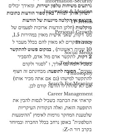
Information-Security
נרתעים משיחות טלפון ישירות
, ומאידך יכולים 
Innovation & Ideation
"
לטחון אותך למוות" באין ספור הודעות כתובות 
בווצאפ או הקלטה מייגעות של הודעות 
IT-Trends
מוקלטות
 (חלקן הודעות ארוכות לפעמים של 
Personal-Growth
מס' דקות, שאני אישית מאזין במהירות 1.5, 
וברוב המקרים לא מאזין להם בכלל מעבר ל 
Privacy
10 שניות ראשונות) , 
במקום פשוט להתקשר 
Social Media
2 דקות
, לתקשר אדם מול אדם, להסביר 
Technoscience
בשביל ולמה פנו אליך, ו "לסגור ולקדם 
ענינים". 
הסיבה לתופעה: 
מבחינתם זה חצוף 
Philosophy
להתקשר למישהו (גם אם אתה מכיר אותו) 
Search For Meaning
אם לא שלחת לו הודעה קודם לכן.
Career Management
קראתי את הכתבה בשביל לנסות להבין את 
התופעה הזאת, ואלה הנקודות העיקריות 
שלטענת המחקר גורמות לאימוץ "ההימנעות 
הטלפונית" באופן נרחב בכלל החברה ובמיוחד 
בקרב דור ה-Z: