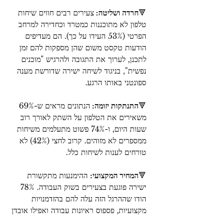
🔻
חרדה ושליטה: 
צעירים רבים חווים שיחות 
טלפון לא מתוכננות כמטרד וכחדירה למרחב 
הפרטי (53% העידו על כך). הם מעדיפים 
הודעות טקסט משום שהן מספקות להם זמן 
לתכנן, לערוך את התגובה ולהרגיש "מוכנים 
נפשית", בניגוד לשיחה ישירה שדורשת מענה 
ספונטני באותו הרגע.
🔻
התנתקות יזומה: 
הנתונים מראים ש-69% 
משאירים את הטלפון על השתק לאורך רוב 
שעות היום, ו-74% פשוט מתעלמים משיחות 
ממספרים לא מזוהים. קרוב לחצי (42%) לא 
טורחים לענות לשיחות כלל.
🔻
המחיר המקצועי:
 ההימנעות מתקשורת 
ישירה פוגעת בצעירים בשוק העבודה. 78% 
הודו שההרגל הזה עלה להם בהזדמנויות 
מקצועיות, פספוס ראיונות עבודה ואפילו אובדן 