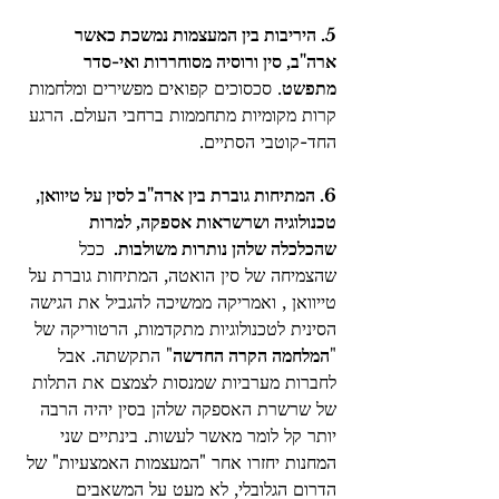
5. היריבות בין המעצמות נמשכת כאשר 
ארה"ב, סין ורוסיה מסוחררות ואי-סדר 
מתפשט
. סכסוכים קפואים מפשירים ומלחמות 
קרות מקומיות מתחממות ברחבי העולם. הרגע 
החד-קוטבי הסתיים.
6. המתיחות גוברת בין ארה"ב לסין על טיוואן, 
טכנולוגיה ושרשראות אספקה, למרות 
שהכלכלה שלהן נותרות משולבות.  
ככל 
שהצמיחה של סין הואטה, המתיחות גוברת על 
טייוואן , ואמריקה ממשיכה להגביל את הגישה 
הסינית לטכנולוגיות מתקדמות, הרטוריקה של 
"
המלחמה הקרה החדשה
" התקשתה. אבל 
לחברות מערביות שמנסות לצמצם את התלות 
של שרשרת האספקה ​​שלהן בסין יהיה הרבה 
יותר קל לומר מאשר לעשות. בינתיים שני 
המחנות יחזרו אחר "המעצמות האמצעיות" של 
הדרום הגלובלי, לא מעט על המשאבים 