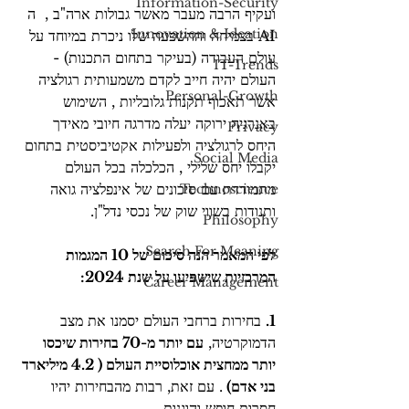
Information-Security
ועקיף הרבה מעבר מאשר גבולות ארה"ב ,  ה 
Innovation & Ideation
AI בצמיחה וההשפעה שלו ניכרת במיוחד על 
עולם העבודה (בעיקר בתחום התכנות) - 
IT-Trends
העולם יהיה חייב לקדם משמעותית רגולציה 
Personal-Growth
אשר תאכוף תקנות גלובליות , השימוש 
באנרגיה ירוקה יעלה מדרגה חיובי מאידך 
Privacy
היחס לרגולציה ולפעילות אקטיביסטית בתחום 
Social Media
יקבלו יחס שלילי , הכלכלה בכל העולם 
מתמודדת עם סיכונים של אינפלציה גואה 
Technoscience
ותנודות בשווי שוק של נכסי נדל"ן.
Philosophy
Search For Meaning
לפי המאמר הנה סיכום של 10 המגמות 
המרכזיות שישפיעו על שנת 2024:
Career Management
1.
 בחירות ברחבי העולם יסמנו את מצב 
הדמוקרטיה, 
עם יותר מ-70 בחירות שיכסו 
יותר ממחצית אוכלוסיית העולם ( 4.2 מיליארד 
בני אדם) 
. עם זאת, רבות מהבחירות יהיו 
חסרות חופש והוגנות. 