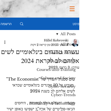
הרשמה
פוסט
All Posts
Hillel Kobrovski
All Posts
18 בנוב׳ 2023
זמן קריאה 2 דקות
עשרה טרנדים בינלאומיים לשים
Books & Media
אליהם לב לקראת 2024
Brand-Strategy
עודכן:
3 בדצמ׳ 2023
Courses-and-Training
Culture and Society
טום סטנדג' העורך של "The Economist" 
 מצביע על 10 טרנדים בינלאומיים שכדאי 
Cyber-Security
לשים אליהם לב בשנת 2024 
Cyber-Trends
בקצרה:  העולם הולך לבחירות , היחסים 
Humanity-vs-Technology
הגיאו-פוליטיים של ארה"ב ישפיעו באופן ישיר 