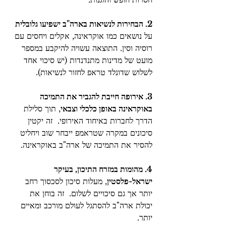
2. הבחירות לנשיאות בארה"ב ישפיעו גלובלית 
על נושאים כמו אוקראינה, אקלים ויחסים עם 
רוסיה וסין. התוצאה עשויה להיקבע במספר 
מועט של מדינות מתנדנדות (יש סיכוי אחד 
לשלוש שדונלד טראפ לחזור לנשיאות).
3. אירופה חייבת להגביר את התמיכה 
באוקראינה באופן כלכלי וצבאי
, תוך סלילת 
הדרך לחברות באיחוד האירופי.  זה יקטין 
סיכונים במקרה שטראמפ ייבחר שוב ויחליט 
להסיר את התמיכה של ארה"ב באוקראינה.
4. מהומות במזרח התיכון, בעיקר 
ישראל-פלסטין
, מעלות סיכון לסכסוך רחב 
יותר אך גם סיכויים לשלום.  זה בוחן את 
יכולת ארה"ב להסתגל לעולם מורכב ומאיים 
יותר.