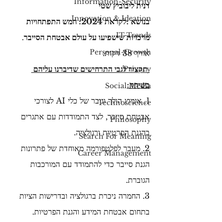
Information-Security
דנית ליבוביץ שטי
Innovation & Ideation
בנושא :לקראת 2024: חמש התפתחויות 
IT-Trends
מרכזיות שישפיעו על עולם אבטחת הסייבר
. 
Personal-Growth
אורך 38 דקות.
 תקציר לגבי התרחישים שדיברנו עליהם 
Privacy
בשיחה:
Social Media
1. אימוץ הולך וגובר של כלי AI לצורכי 
Technoscience
אבטחת סייבר, לצד התמודדות עם אתגרים 
Philosophy
בהגנת הפרטיות ורגולציה.
Search For Meaning
2. מעבר לפלטפורמה מאוחדת של פתרונות 
Career Management
הגנת סייבר כדי להתמודד עם המורכבות 
הגוברת.
3. החמרה ניכרת ברגולציה ובדרישות הציות 
בתחום אבטחת המידע והגנת הפרטיות.