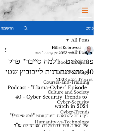
הרשמה
פוסט
All Posts
Hillel Kobrovski
All Posts
15 בדצמ׳ 2023
זמן קריאה 1 דקות
פודקאסט - "למה סייבר" פרק
Books & Media
40 מראיינת דנית לייבוביץ שטי
Brand-Strategy
עודכן:
17 בדצמ׳ 2023
Courses-and-Training
Podcast - "Llama-Cyber" Episode 
Culture and Society
40 - Cyber Security Trends to 
Cyber-Security
watch in 2024
Cyber-Trends
כיף גדול להתארח בפודקאסט "
למה סייבר?!
" 
Humanity-vs-Technology
של האחת והיחידה חוקרת הפורנזיקה 
עו"ד 