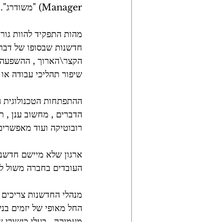
Manager) "משודרג".
מהות התפקיד להוות גורם
חדשנות שבסופו של דבר 
הקצר\הארוך , ההשפעה י
שיפור תהליכי עבודה או 
ההתפתחות הטכנולוגית ה
הדברים , מחשוב ענן , תק
רובוטיקה ועוד מאפשרים 
ארגון שלא מיישם חדשנו
העובדים בחברה משול לא
מנהלי החדשנות צריכים לה
החל מאופי של יזמים בנש
מעמיקה , בעלי כישורי ש