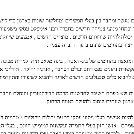
 מגשר ומחבר בין בעלי תפקידים ומחלקות שונות בארגון כדי לייצר
יפתחו מנועי צמיחה חדשים בחברה ויבנו אימפקט עסקי משמעותי
כולה להיות שירותים חדשים , מוצרים חדשים , אמצעים שיווקים
ייצור בתחומים שונים בתוך החברה עצמה.
מואצת בתחומים של ביג-דאטה , בינה מלאכותית ולמידת מכונה ,
שורת נתונים בפס רחב ועולם הסייבר , אנרגיה ירוקה , תהליכי או
להביא כלים טכנולוגים חדשים לארגון ולהביא לשיפורו והתקדמו
ת ולא מפתח חשיבה לחדשנות מרמת הדירקטוריון והנהלת החברה 
רגון שעתידו לגסוס ולהעלם בטווח הרחוק.
יום אנשים בעלי ניסיון עסקי רב עם יכולות ניהוליות \ טכניות רבו
מתם , אנשי חזון בעלי התמדה ועקשנות למימוש חזונם , בעלי הבנ
יווק , ולבסוף הבנה מעמיקה בנפש האדם שכן חדשנות מגיעה בסופ