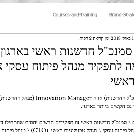
Courses-and-Training
Brand-Strat
1 באוק׳ 2018
זמן קריאה 2 דקות
Humanity-vs-Technology
Cyber-Trends
Cyber-S
סמנכ"ל חדשנות ראשי בארגון 
ה לתפקיד מנהל פיתוח עסקי א
Personal-Growth
IT-Trends
Innovation & Id
ראשי
Search For Meaning
Philosophy
Technoscien
 תפקיד ה CINO ( סמנכ"ל החדשנות) או ה tion Manager
גם הקשים ביותר בארגון. 
ם \ סמנכ"ל חדשנות ראשי זה תפקידים חדשים יחסית שהתחילו בש