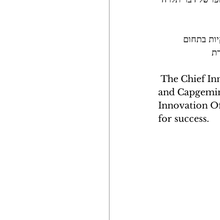
יות בתחום 
רת
 The Chief Innovation Officer, Redefined Todd Rovak, CEO of Fahrenheit 212 
and Capgemini
Innovation Of
for success. 