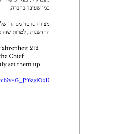
במי שעובד בחברה. 
מצורף סרטון מסחרי של ח
החדשנות , למרות שזה ס
he Chief 
uly set them up 
atch?v=G_JY6zglOqU