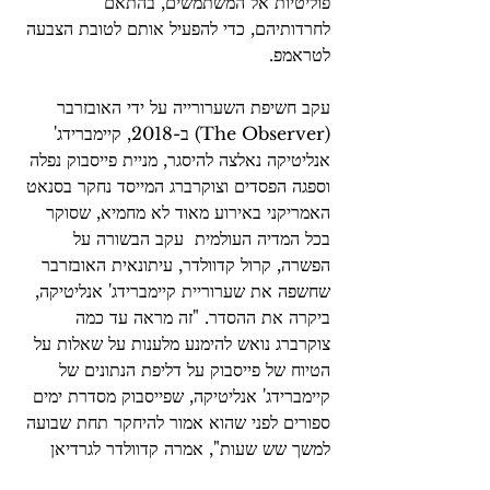
פוליטיות אל המשתמשים, בהתאם 
לחרדותיהם, כדי להפעיל אותם לטובת הצבעה 
לטראמפ.
עקב חשיפת השערורייה על ידי האובזרבר 
(The Observer) ב-2018, קיימברידג' 
אנליטיקה נאלצה להיסגר, מניית פייסבוק נפלה 
וספגה הפסדים וצוקרברג המייסד נחקר בסנאט 
האמריקני באירוע מאוד לא מחמיא, שסוקר 
בכל המדיה העולמית  עקב הבשורה על 
הפשרה, קרול קדוולדר, עיתונאית האובזרבר 
שחשפה את שערוריית קיימברידג' אנליטיקה, 
ביקרה את ההסדר. "זה מראה עד כמה 
צוקרברג נואש להימנע מלענות על שאלות על 
הטיוח של פייסבוק על דליפת הנתונים של 
קיימברידג' אנליטיקה, שפייסבוק מסדרת ימים 
ספורים לפני שהוא אמור להיחקר תחת שבועה 
למשך שש שעות", אמרה קדוולדר לגרדיאן  