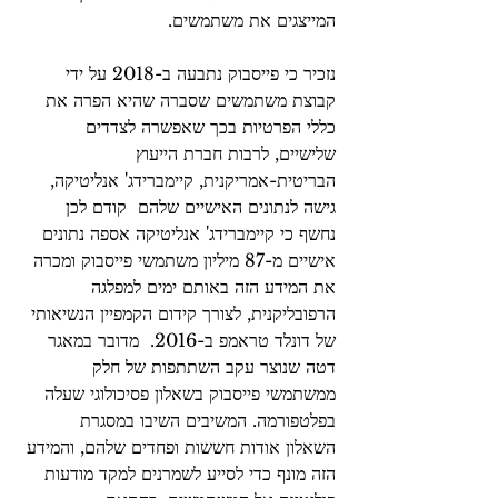
המייצגים את משתמשים.
נזכיר כי פייסבוק נתבעה ב-2018 על ידי 
קבוצת משתמשים שסברה שהיא הפרה את 
כללי הפרטיות בכך שאפשרה לצדדים 
שלישיים, לרבות חברת הייעוץ 
הבריטית-אמריקנית, קיימברידג' אנליטיקה, 
גישה לנתונים האישיים שלהם  קודם לכן 
נחשף כי קיימברידג' אנליטיקה אספה נתונים 
אישיים מ-87 מיליון משתמשי פייסבוק ומכרה 
את המידע הזה באותם ימים למפלגה 
הרפובליקנית, לצורך קידום הקמפיין הנשיאותי 
של דונלד טראמפ ב-2016.  מדובר במאגר 
דטה שנוצר עקב השתתפות של חלק 
ממשתמשי פייסבוק בשאלון פסיכולוגי שעלה 
בפלטפורמה. המשיבים השיבו במסגרת 
השאלון אודות חששות ופחדים שלהם, והמידע 
הזה מונף כדי לסייע לשמרנים למקד מודעות 