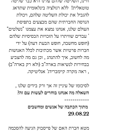
חיינו, השליטה שלהם עלינו היא כבר שליטה 
טוטאלית!  ללא רגולציה בינלאומית שתדאג 
להגביל את יכולת השליטה שלהם, ויכולת 
הנדסה החברתית שהם מבצעים בתפיסת 
העולם שלנו, אנחנו נמצא את עצמנו "נשלטים" 
' עבדים שוויתרו על הזכויות הבסיסיות שלהם 
(חופש מחשבה, חופש הבעת דעה) על ידי 
חברות פרטיות אשר מכתיבות לכלל האנושות 
מה לחשוב, איך להתנהג , וכן גם מה להצביע 
בבחירות לנשיאות בארה"ב (ולא רק בארה"ב) 
, ראה מקרה קיימברידג' אנליטיקה.
לסיכומו של עיניין זה אך ורק בידים שלנו , 
השאלה מה אנחנו בוחרים לעשות עם זה?  
------------ 
 מתוך הכתבה של אנשים ומחשבים 
29.08.22 
מטא חברת האם של פייסבוק הגיעה להסכמה 