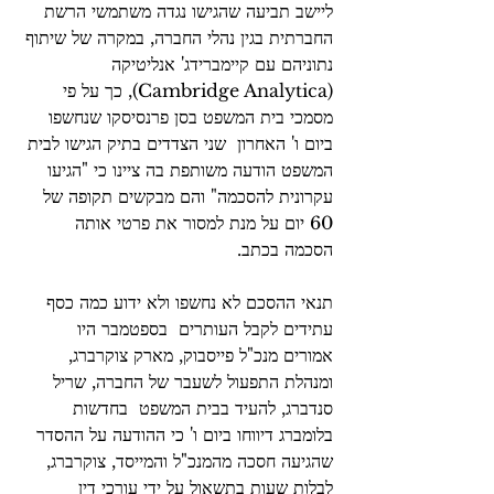
ליישב תביעה שהגישו נגדה משתמשי הרשת 
החברתית בגין נהלי החברה, במקרה של שיתוף 
נתוניהם עם קיימברידג' אנליטיקה 
(Cambridge Analytica), כך על פי 
מסמכי בית המשפט בסן פרנסיסקו שנחשפו 
ביום ו' האחרון  שני הצדדים בתיק הגישו לבית 
המשפט הודעה משותפת בה ציינו כי "הגיעו 
עקרונית להסכמה" והם מבקשים תקופה של 
60 יום על מנת למסור את פרטי אותה 
הסכמה בכתב.
תנאי ההסכם לא נחשפו ולא ידוע כמה כסף 
עתידים לקבל העותרים  בספטמבר היו 
אמורים מנכ"ל פייסבוק, מארק צוקרברג, 
ומנהלת התפעול לשעבר של החברה, שריל 
סנדברג, להעיד בבית המשפט  בחדשות 
בלומברג דיווחו ביום ו' כי ההודעה על ההסדר 
שהגיעה חסכה מהמנכ"ל והמייסד, צוקרברג, 
לבלות שעות בתשאול על ידי עורכי דין 