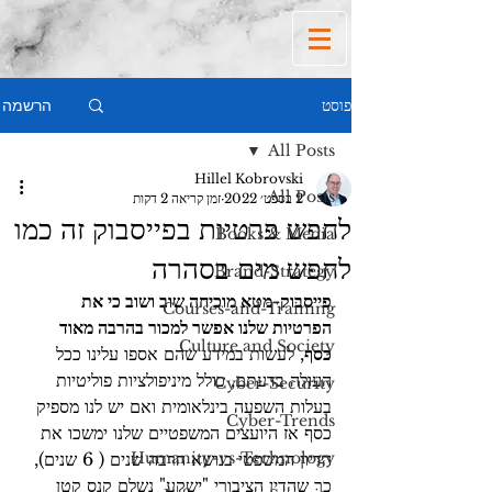
הרשמה
פוסט
All Posts
Hillel Kobrovski
All Posts
2 בספט׳ 2022
זמן קריאה 2 דקות
לחפש פרטיות בפייסבוק זה כמו
Books & Media
לחפש מים בסהרה
Brand-Strategy
פייסבוק-מטא מוכיחה שוב ושוב כי את 
Courses-and-Training
הפרטיות שלנו אפשר למכור בהרבה מאוד 
Culture and Society
כסף
, לעשות במידע שהם אספו עלינו ככל 
העולה בדעתם, כולל מיניפולציות פוליטיות 
Cyber-Security
בעלות השפעה בינלאומית ואם יש לנו מספיק 
Cyber-Trends
כסף אז היועצים המשפטיים שלנו ימשכו את 
Humanity-vs-Technology
הדיון המשפטי בנושא הרבה שנים ( 6 שנים), 
כך שהדין הציבורי "ישקע" נשלם קנס קטן 