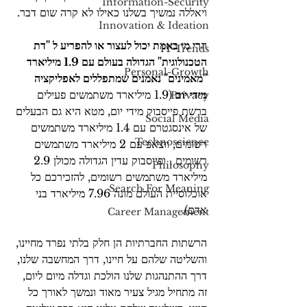
Information-Security
ויאללה נמשיך בשלנו כאילו לא קרה שום דבר.
Innovation & Ideation
ה
רי מי באמת יכול לעצור או להפריע ל "דת 
IT-Trends
הטכנולוגית" הגדולה בעולם עם 1.9 מיליארד 
Personal-Growth
"מאמינים" נאמנים שמתפללים לאפליקציה 
מידי יום 
(1.9 מיליארד משתמשים פעילים 
Privacy
ברשת פייסבוק מידי יום, מטא היא גם הבעלים 
Social Media
של אינסגטרם עם 1.4 מיליארד משתמשים 
Technoscience
רשומים, ווצאפ עם 2 מיליארד משתמשים 
רשומים , ופייסבוק עדין הגדולה מכולן 2.9 
Philosophy
מיליארד משתמשים רשומים, להזכירכם כל 
Search For Meaning
אוכלוסיית העולם מונה 7.96 מיליארד בני 
אדם).
Career Management
הרשתות החברתיות הן חלק בלתי נפרד מחיינו, 
והשליטה שלהם על חיינו, דרך המחשבה שלנו, 
דרך ההתנהגות שלנו הולכת וגדלה מיום ליום, 
זה מתחיל מגיל צעיר מאוד ונמשך לאורך כל 