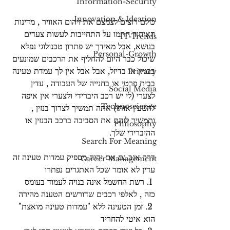
Information-Security
Innovation & Ideation
כולם רוצים לצמצם את זיהום האוויר , מדינות 
האיחוד חתמו על התחייבות לעשות צעדים 
IT-Trends
בנושא, אבל מאידך יש פתרון טכנולוגי נפלא 
Personal-Growth
שיכול כבר היום להחליף את הרכבים שמונעים 
בבניין או בדיזל, אבל אבל אין לך עמדת טעינה 
Privacy
בבית פרטי או בחנייה של העבודה , עדין 
Social Media
לצערי (לי יש רכב היברידי ולצערי אין איפה 
Technoscience
להטעין אותו) אתה תמשיך לצרוך בנזין , 
ותמשיך לזהם את הסביבה ברכב הבנזין או 
Philosophy
ההיברידי שלך.
Search For Meaning
דרך אגב גם אם יהיה מספיק עמדות טעינה זה 
Career Management
עדין לא אומר שכל האתגרים נפתרו
 1. רשת החשמל אינה בנויה לעמוד בעומס 
כזה , לאלפי רכבים שדורשים הטענה מהירה
 2. זמן הטעינה ללא "עמדות טעינה מואצת" 
הוא איטי להחריד