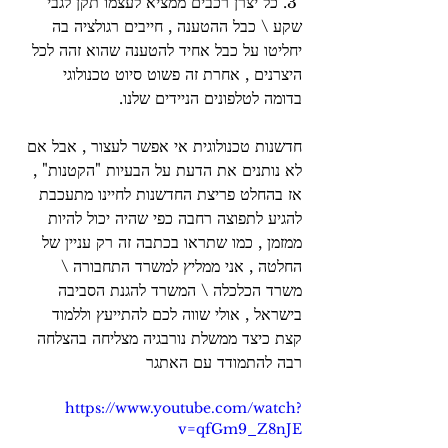
 3. כל יצרן רכבים ממציא לעצמו תקן לגבי 
שקע \ כבל ההטענה , חייבים רגולציה בה 
יחליטו על כבל אחיד להטענה שהוא זהה לכל 
היצרנים , אחרת זה פשוט סיוט טכנולוגי 
בדומה לטלפונים הניידים שלנו.
חדשנות טכנולוגית אי אפשר לעצור , אבל אם 
לא נותנים את הדעת על הבעיות "הקטנות" , 
אז בהחלט פריצת החדשנות לחיינו מתעכבת 
להגיע לתפוצה רחבה כפי שהיה יכול להיות 
ממזמן , כמו שתראו בכתבה זה רק עניין של 
החלטה , אני ממליץ למשרד התחבורה \ 
משרד הכלכלה \ המשרד להגנת הסביבה 
בישראל , אולי שווה לכם להתייעץ וללמוד 
קצת כיצד ממשלת נורבגיה מצליחה בהצלחה 
רבה להתמודד עם האתגר
https://www.youtube.com/watch?
v=qfGm9_Z8nJE